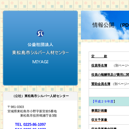
情報公開
（P
定 款
役員等名簿
（別ページ
役員の報酬等及び費用に
賛助会員名簿
（別ページ
（公社）東松島市シルバー人材センター
【平成２９年度
】
〒981-0303
事業計画書
宮城県東松島市小野字新宮前5番地
東松島市役所鳴瀬庁舎3階
収支予算書
TEL 0225-86-1097